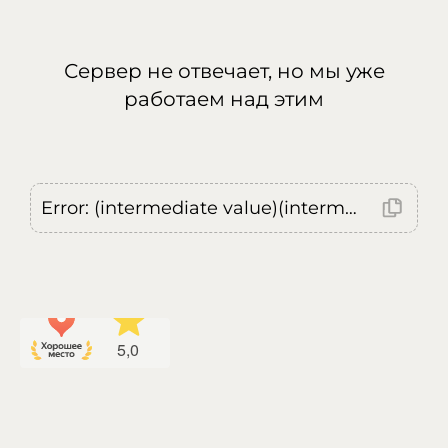
Сервер не отвечает, но мы уже
работаем над этим
Error: (intermediate value)(intermediate value)(intermediate value).replaceAll is not a function