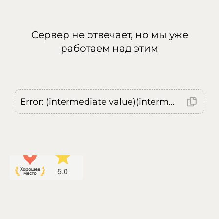
Сервер не отвечает, но мы уже
работаем над этим
Error: (intermediate value)(intermediate value)(intermediate value).replaceAll is not a function