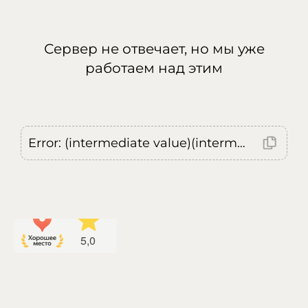
Сервер не отвечает, но мы уже
работаем над этим
Error: (intermediate value)(intermediate value)(intermediate value).replaceAll is not a function