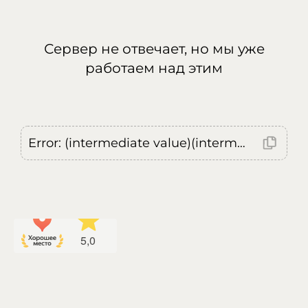
Сервер не отвечает, но мы уже
работаем над этим
Error: (intermediate value)(intermediate value)(intermediate value).replaceAll is not a function