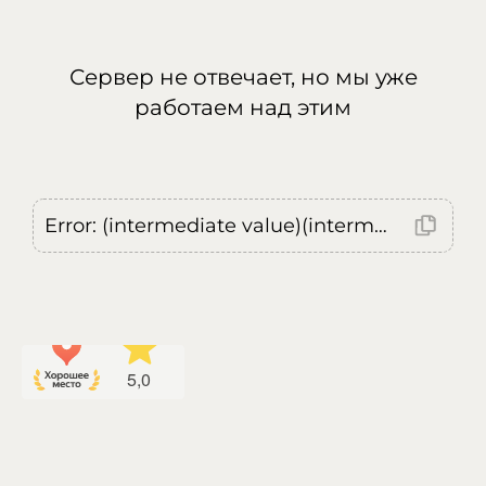
Сервер не отвечает, но мы уже
работаем над этим
Error: (intermediate value)(intermediate value)(intermediate value).replaceAll is not a function