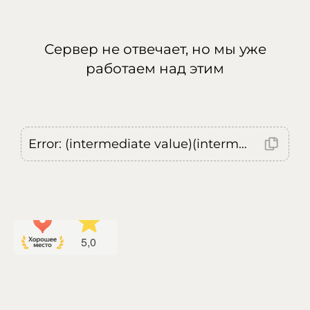
Сервер не отвечает, но мы уже
работаем над этим
Error: (intermediate value)(intermediate value)(intermediate value).replaceAll is not a function