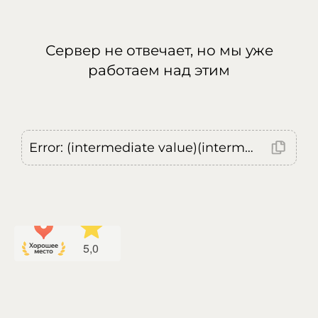
Сервер не отвечает, но мы уже
работаем над этим
Error: (intermediate value)(intermediate value)(intermediate value).replaceAll is not a function