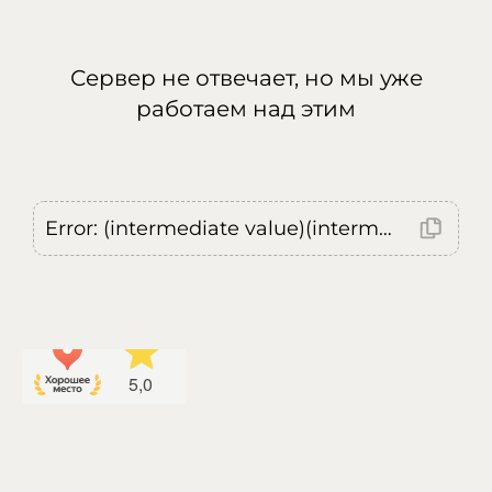
Сервер не отвечает, но мы уже
работаем над этим
Error: (intermediate value)(intermediate value)(intermediate value).replaceAll is not a function