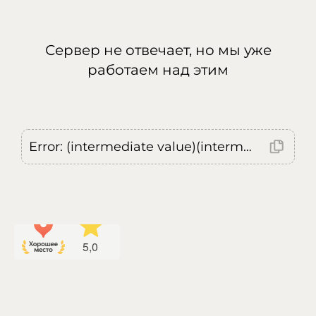
Сервер не отвечает, но мы уже
работаем над этим
Error: (intermediate value)(intermediate value)(intermediate value).replaceAll is not a function