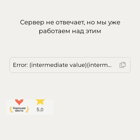
Сервер не отвечает, но мы уже
работаем над этим
Error: (intermediate value)(intermediate value)(intermediate value).replaceAll is not a function