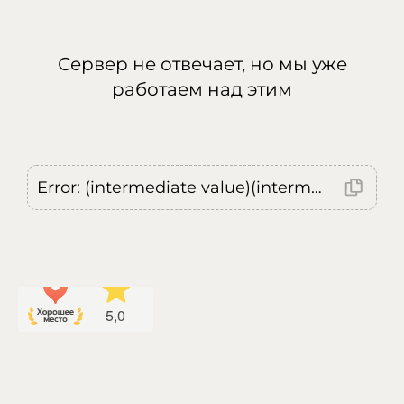
Сервер не отвечает, но мы уже
работаем над этим
Error: (intermediate value)(intermediate value)(intermediate value).replaceAll is not a function