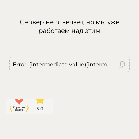
Сервер не отвечает, но мы уже
работаем над этим
Error: (intermediate value)(intermediate value)(intermediate value).replaceAll is not a function