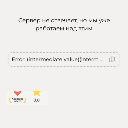
Сервер не отвечает, но мы уже
работаем над этим
Error: (intermediate value)(intermediate value)(intermediate value).replaceAll is not a function